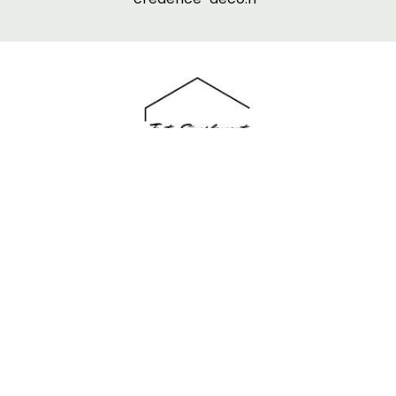
TOUT SIMPLEMENT VERRIERE, le partenaire de
votre projet pour tout type de
verrière
de
Fabrication Française : verrière d'atelier, verrière
d'atelier d'artiste, verrière intérieure, verrière
loft.