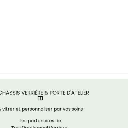
HÂSSIS VERRIÈRE & PORTE D'ATELIER

A vitrer et personnaliser par vos soins
Les partenaires de
ToutSimplementVerriere: