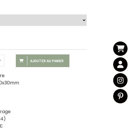
AJOUTER AU PANIER
ure
 30x30mm
trage
24)
0€