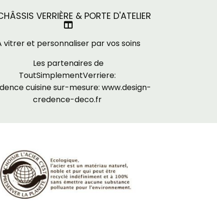
HÂSSIS VERRIÈRE & PORTE D'ATELIER

A vitrer et personnaliser par vos soins
Les partenaires de
ToutSimplementVerriere:
dence cuisine sur-mesure:
www.design-
credence-deco.fr