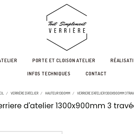
ATELIER
PORTE ET CLOISON ATELIER
RÉALISAT
INFOS TECHNIQUES
CONTACT
EIL
VERRIÈRE D'ATELIER
HAUTEUR 1300MM
VERRIERE D'ATELIER 1300X900MM 3 TRA
erriere d'atelier 1300x900mm 3 travé