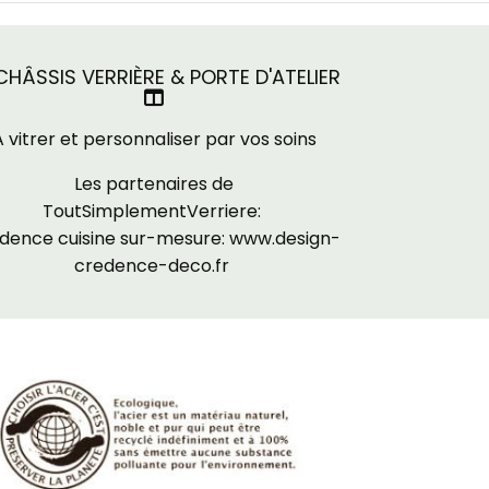
HÂSSIS VERRIÈRE & PORTE D'ATELIER

A vitrer et personnaliser par vos soins
Les partenaires de
ToutSimplementVerriere:
dence cuisine sur-mesure:
www.design-
credence-deco.fr