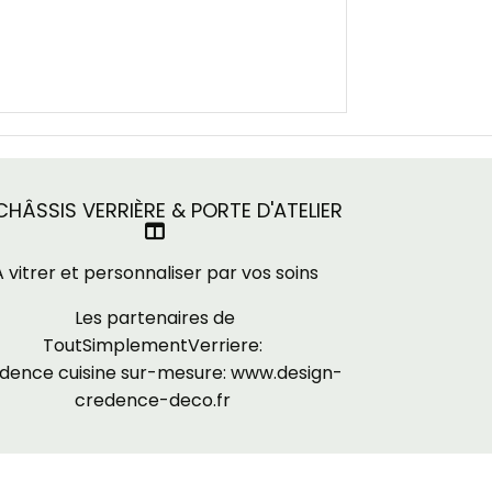
HÂSSIS VERRIÈRE & PORTE D'ATELIER

A vitrer et personnaliser par vos soins
Les partenaires de
ToutSimplementVerriere:
dence cuisine sur-mesure:
www.design-
credence-deco.fr