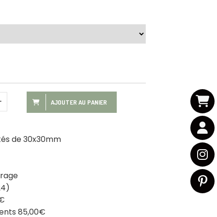
AJOUTER AU PANIER
t tés de 30x30mm
trage
24)
0€
ments 85,00€