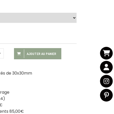
AJOUTER AU PANIER
t tés de 30x30mm
trage
24)
0€
ments 85,00€