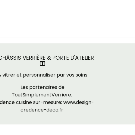
HÂSSIS VERRIÈRE & PORTE D'ATELIER

A vitrer et personnaliser par vos soins
Les partenaires de
ToutSimplementVerriere:
dence cuisine sur-mesure:
www.design-
credence-deco.fr