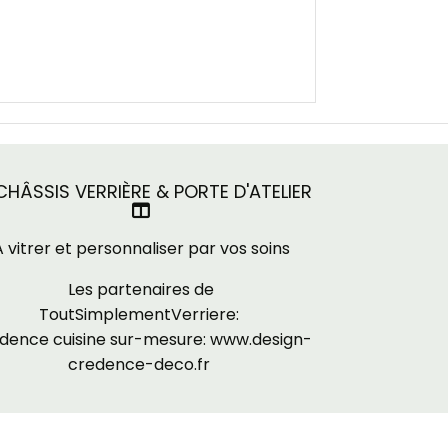
HÂSSIS VERRIÈRE & PORTE D'ATELIER

A vitrer et personnaliser par vos soins
Les partenaires de
ToutSimplementVerriere:
dence cuisine sur-mesure:
www.design-
credence-deco.fr