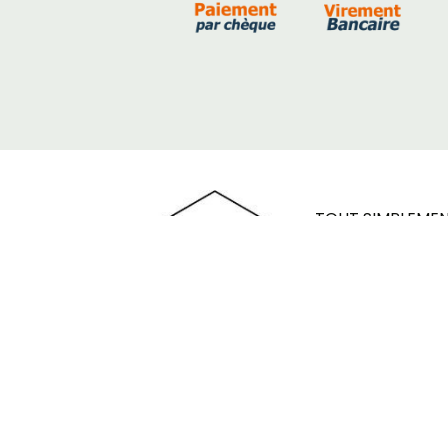
TOUT SIMPLEMENT 
type de
verrière
verrière d'atelier 
Mentions Légales
Conditions gén