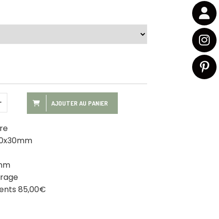
AJOUTER AU PANIER
ure
 30x30mm
2mm
trage
ments 85,00€