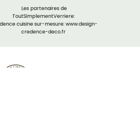
Les partenaires de
ToutSimplementVerriere:
dence cuisine sur-mesure:
www.design-
credence-deco.fr
te
Conditions Générales de Vente