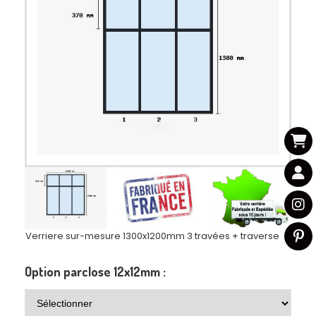
Verriere sur-mesure 1300x1200mm 3 travées + traverse
Option parclose 12x12mm :