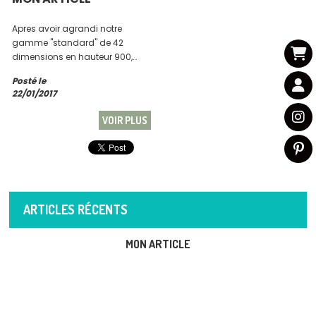
Apres avoir agrandi notre
gamme "standard" de 42
dimensions en hauteur 900,
1100 et 1300mm,
Posté le
ToutSimplementVerriere vous
22/01/2017
propose maintenant une
selection de 15 Verrieres
VOIR PLUS
expediées en 72h.... ...
ARTICLES RÉCENTS
MON ARTICLE