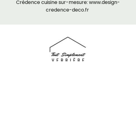
Crédence cuisine sur-mesure:
www.design-
credence-deco.fr
TOUT SIMPLEMENT VERRIERE, le partenaire de
votre projet pour tout type de
verrière
de
Fabrication Française : verrière d'atelier, verrière
d'atelier d'artiste, verrière intérieure, verrière
loft.